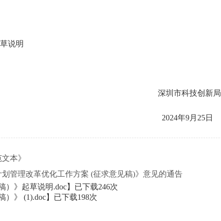
起草说明
科技创新局
年9月25日
范文本》
划管理改革优化工作方案 (征求意见稿)》意见的通告
）》起草说明.doc
】已下载
246
次
(1).doc
】已下载
198
次