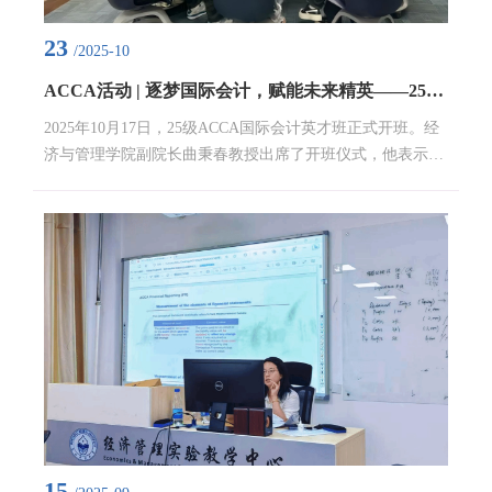
23
/2025-10
ACCA活动 | 逐梦国际会计，赋能未来精英——25级ACCA国际会计英才班正式开班
2025年10月17日，25级ACCA国际会计英才班正式开班。经
济与管理学院副院长曲秉春教授出席了开班仪式，他表示，
学院非常重视国际英才班，鼓励同学们认真学习、积极备
考！同时，后续在专业和职业发展方面，学院联合深圳研究
院将给予同学们更多的支持！班主任刘老师介绍了《25年秋
季学期持续改善调研》结果，重点针对“提高考试通过率”问
题，提出三点改善措施：（1）优化线上网课资源；（2）加
强考题讲解与考点总结（力求简单易懂）；（...
15