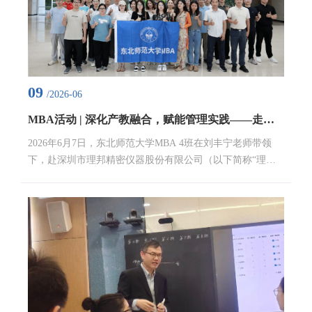
09
/2026-06
MBA活动 | 深化产教融合，赋能管理实践——走进理邦仪器
2026年6月7日，东北师范大学MBA 4班在刘丰宁老师带领
下，赴深圳市理邦精密仪器股份有限公司（以下简称“理邦
仪器”）开展企业参访与实践教学活动。此次走访是该班本
学期“产教融合·知行合一”实践教学模块的重要一环，旨在推
动MBA教育从课堂走向产业一线，在真实商业场景中深化对
战略管理、创新研发与组织变革等核心课程内容的理解。参
访师生首先参观了理邦仪器位于深圳坪山区的现代化展厅。
作为国内领先的医疗电子设备与生命信息支持系统解决方案
提供商，...