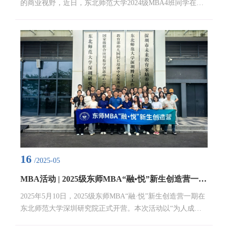
的商业视野，近日，东北师范大学2024级MBA4班同学在经
济与管理学院罗云华教授的带领下，前往深圳市优必选科技
股份有限公司进行了参观访问。优必选科技是一家在全球范
围内具有影响力的人工智能和人形机器人研发、制造及销售
的高科技企业。公司以“让智能机器人走进千家万户”为愿
景，致力于用智能机器人为人类创造更美好的生活。凭借强
大的技术研发能力和创新精神，优必选在机器人领域取得了
多项突破性成果，...
16
/2025-05
MBA活动 | 2025级东师MBA“融•悦”新生创造营一期圆满结束
2025年5月10日，2025级东师MBA“融·悦”新生创造营一期在
东北师范大学深圳研究院正式开营。本次活动以“为人成
己，成己达人”为核心理念，通过系列破冰与团队共创活