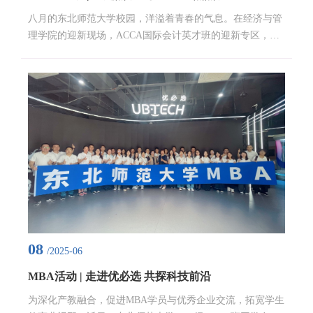
八月的东北师范大学校园，洋溢着青春的气息。在经济与管
理学院的迎新现场，ACCA国际会计英才班的迎新专区，凭
借其鲜明的国际化特色，成为了一道独特的风景线，为2025
级新生们拉开了国际会计学习的帷幕，开启了一段充满希望
与挑战的大学新征程。迎新现场，ACCA班级的报到处布置
得简洁而温馨。蓝色的帐篷下，“ACCA国际会计英才班欢迎
你”的标语十分醒目，旁边的展架详细介绍着ACCA（特许公
认会计师公会）的优势，从职场绝对竞争力，到毕业生高薪
优势，...
08
/2025-06
MBA活动 | 走进优必选 共探科技前沿
为深化产教融合，促进MBA学员与优秀企业交流，拓宽学生