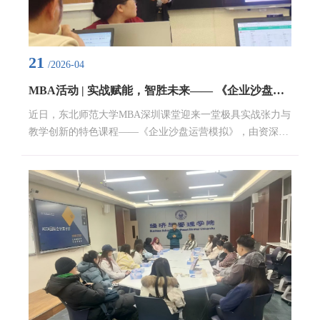
21
/2026-04
MBA活动 | 实战赋能，智胜未来—— 《企业沙盘运营模拟》课程圆满收官
近日，东北师范大学MBA深圳课堂迎来一堂极具实战张力与
教学创新的特色课程——《企业沙盘运营模拟》，由资深实
战型导师吴序先老师主讲。课程依托经典ERP沙盘教具与真
实商业情境设计，通过分组对抗、角色扮演、动态决策、复
盘反思等沉浸式教学环节，引导学员在模拟市场中亲历企业
战略制定、产品研发、生产调度、市场营销、财务管控等全
价值链运营过程。课程现场，吴序先老师并未局限于书本知
识的灌输，而是构建了一个动态竞争的商业沙盘推演系
统。...