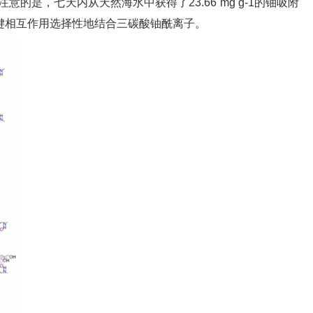
得注意的是，七天内从天然海水中获得了23.66 mg g-1的铀吸附
氢键相互作用选择性地结合三碳酸铀酰离子。