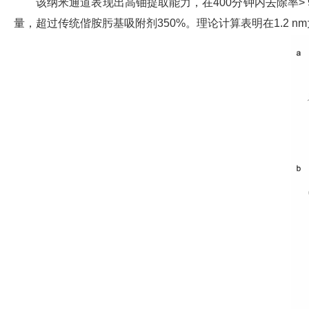
该纳米通道表现出高铀提取能力，在400分钟内去除率> 99.
量，超过传统偕胺肟基吸附剂350%。理论计算表明在1.2