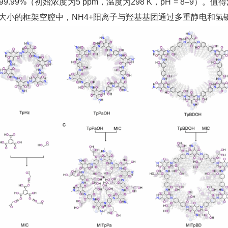
99%（初始浓度为5 ppm，温度为298 K，pH = 8–9）。值
 nm大小的框架空腔中，NH4+阳离子与羟基基团通过多重静电和